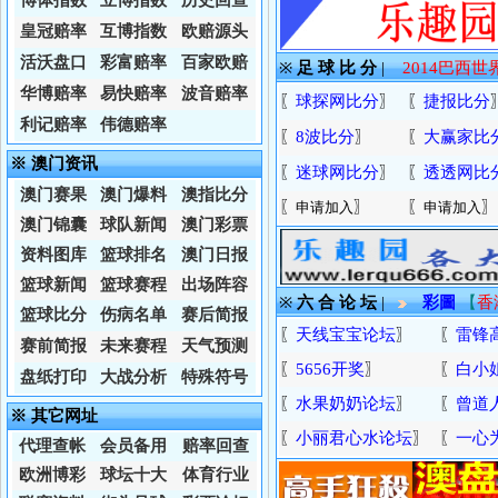
博体指数
立博指数
历史回查
皇冠赔率
互博指数
欧赔源头
活沃盘口
彩富赔率
百家欧赔
※
足 球 比 分
|
2014巴西世
华博赔率
易快赔率
波音赔率
〖
球探网比分
〗
〖
捷报比分
利记赔率
伟德赔率
〖
8波比分
〗
〖
大赢家比
※
澳门资讯
〖
迷球网比分
〗
〖
透透网比
澳门赛果
澳门爆料
澳指比分
〖
〗
〖
〗
申请加入
申请加入
澳门锦囊
球队新闻
澳门彩票
资料图库
篮球排名
澳门日报
篮球新闻
篮球赛程
出场阵容
※
六 合 论 坛
|
彩圖
【
香
篮球比分
伤病名单
赛后简报
〖
天线宝宝论坛
〗
〖
雷锋
赛前简报
未来赛程
天气预测
〖
5656开奖
〗
〖
白小
盘纸打印
大战分析
特殊符号
〖
水果奶奶论坛
〗
〖
曾道
※
其它网址
〖
小丽君心水论坛
〗
〖
一心
代理查帐
会员备用
赔率回查
欧洲博彩
球坛十大
体育行业