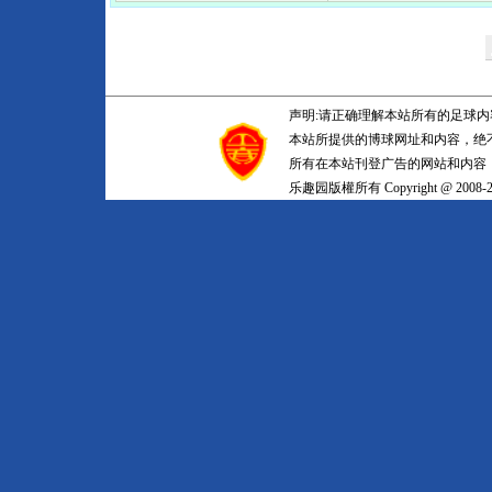
声明:请正确理解本站所有的足球
本站所提供的博球网址和内容，绝
所有在本站刊登广告的网站和内容
乐趣园版權所有 Copyright @ 2008-2010 