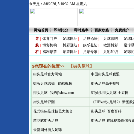
今天是：
8/8/2026, 5:10:33 AM 星期六
网站首页
┆
即时比分
┆
即时赔率
┆
百家欧赔
┆
免费推介
┆
-
导
-
|
-
体育门户
|
足球网址
|
足球论坛
|
足球聊吧
|
足球
-
航
-
|
-
博彩机构
|
博彩登陆
|
娱乐登陆
|
欧洲博彩
|
足球
-
栏
-
|
-
福利彩票
|
彩票网址
|
足彩专家
|
足彩知识
|
足球
⊙您现在的位置>> 【
街头足球
】
街头足球官方网站
中国街头足球联盟
街头足球恶搞 - 优酷视频
街头足球高手视频
街头足球--我秀|5show.com
ST汕头街头足球-土豆网
街头足球评测
《FIFA街头足球2》新图欣
花式街头足球技艺大集合
街头足球_百度百科
超花式街头足球
街头足球-在线视频偶偶搜
最新国外街头足球